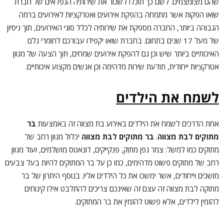
שהם מצומצמים. לשם כך תוכלו לשכור את שירותיה הנפלאים של חברת
שואו הפקות אשר מתמחה בהפקת אירועים ואטרקציות לאירועים ברמה
הגבוהה ביותר, החברה מספקת את שירותיה לכלל סוגי האירועים, תוך ניסיון
של מעל 17 שנים בתחום. בחברת שואו יקפידו עבורכם לחומרי גלם
האיכותיים ביותר שיש וכן גם להפקת אירועים שמחים, תוך הצעה של מגוון
אטרקציות ייחודית, תודעת שירות מדהימה וכן אנשים מקצוע איכותיים.
לשמח את הילדים
אחת הדרכים לשמח את הילדים באירוע בת מצווה זה באמצעות
בר
מתוקים לבת מצווה
.
בר מתוקים לבת מצווה
יכלול מגוון רחב של
מתוקים כמו למשל: צמר גפן מתוק, פנקייקים, דונאטס מושלמים, ועוד מגוון
רחב של מתוקים פשוט מדהימים, כמו כן על בר המתוקים להיות בעל צבעים
מושכים וייחודים, אשר ימשכו את כל הילדים אליו. בנוסף היתרון של בר
מתוקה לבת מצווה זה עצם זה שאינכם צריכים להתלבט אילו קינוחים
להזמין לילדים, אלא פשוט להזמין את בר המתוקים.