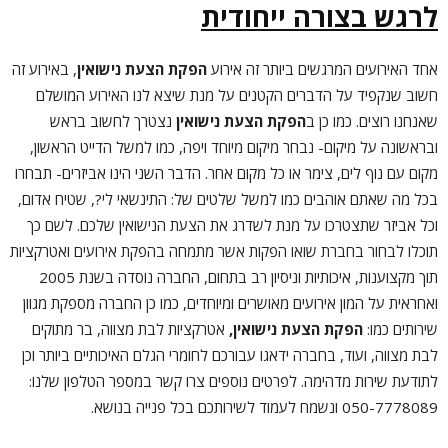
לרגש בצורה ייחודית
אחד האירועים המרגשים ביותר זה אירוע
הפקת הצעת נישואין
, באירוע זה
חשוב שנקפיד על הדברים הקטנים על מנת שיצא לנו האירוע המושלם
שאנחנו רוצים. כמו כן ב
הפקת הצעת נישואין
נצטרך לחשוב בראש
ובראשונה על מיקום- נבחר מיקום מיוחד ויפה, כמו למשל הדייט הראשון,
מקום עם נוף לים, צימר או כל מקום אחר. הדבר השני הינו אביזרים- תבחרו
בכל מה שאתם אוהבים כמו למשל שלטים של: התינשאי לי?, שטיח אדום,
וכל אביזר שתצטרכו על מנת לשדרג את הצעת הנישואין שלכם. לשם כך
תוכלו לבחור בחברת שואו הפקות אשר מתמחה בהפקת אירועים ואטרקציות
תוך מקצוענות, איכותיות וניסיון רב בתחום, החברה נוסדה בשנת 2005
ואחראית על המון אירועים מאושרים ומיוחדים, כמו כן החברה מספקת מגוון
שירותים כמו:
הפקת הצעת נישואין,
אטרקציות לבת מצווה, בר מתוקים
לבת מצווה, ועוד, בחברה ידאגו עבורכם לחומרי הגלם האיכותיים ביותר וכן
לתודעת שירות מדהימה. לפרטים נוספים צרו קשר במספר הטלפון שלנו:
050-7778089 ונשמח לעמוד לשירותכם בכל פנייה בנושא.